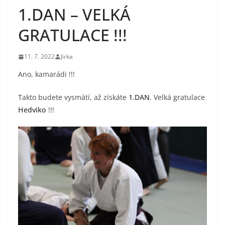
1.DAN – VELKÁ
GRATULACE !!!
11. 7. 2022
Jirka
Ano, kamarádi !!!
Takto budete vysmátí, až získáte
1.DAN
. Velká gratulace
Hedviko
!!!